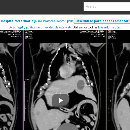
l
Hospital Veterinario JG
(Mutxamel-Alicante-Spain)
Aviso legal y política de privacidad de esta web.
Utilizamos cookies
Más información.
Play
Video