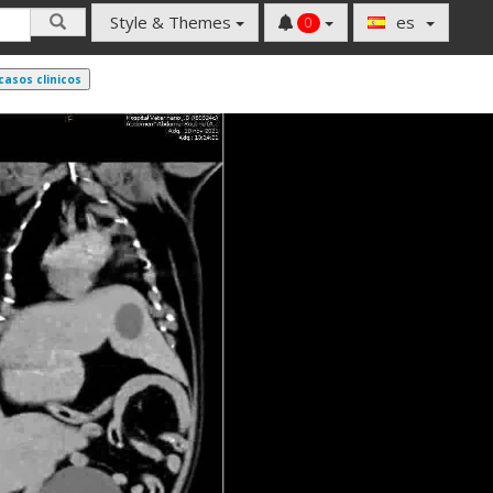
Style & Themes
es
0