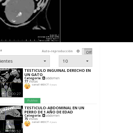
ma
Auto-reproducción
On
Off
ientes
10
TESTICULO INGUINAL DERECHO EN
UN GATO
Categoría:
abdomen
77
Visitas
canal-MDCT
4 years
0:00:27
Publico
TESTICULO-ABDOMINAL EN UN
PERRO DE 1 AÑO DE EDAD
Categoría:
abdomen
75
Visitas
canal-MDCT
4 years
0:00:52