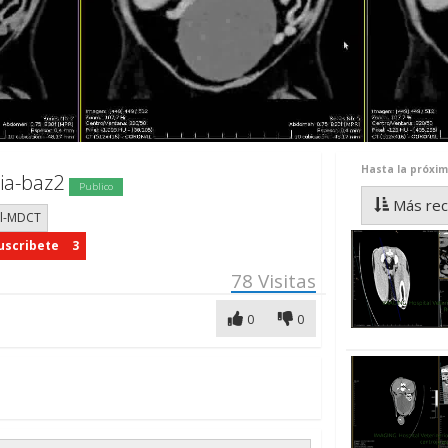
Hasta la próxi
ia-baz2
Publico
Más rec
al-MDCT
uscribete
3
78
Visitas
0
0