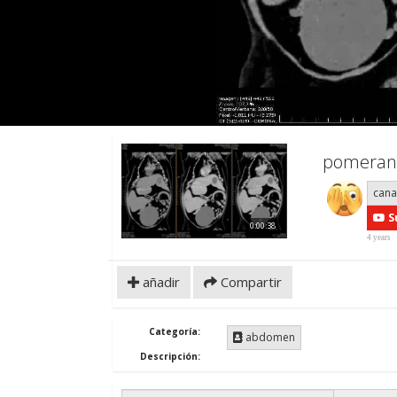
pomeran
can
S
0:00:38
4 years
añadir
Compartir
Categoría:
abdomen
Descripción: