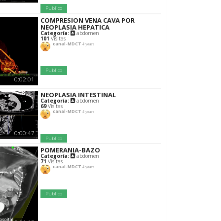
Publico
COMPRESION VENA CAVA POR
NEOPLASIA HEPATICA
Categoría:
abdomen
101
Visitas
canal-MDCT
4 years
Publico
0:02:01
NEOPLASIA INTESTINAL
Categoría:
abdomen
69
Visitas
canal-MDCT
4 years
0:00:47
Publico
POMERANIA-BAZO
Categoría:
abdomen
71
Visitas
canal-MDCT
4 years
Publico