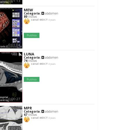
0:01:13
MEW
Categoría:
abdomen
80
Visitas
canal-MDCT
4 years
Publico
0:01:04
LUNA
Categoría:
abdomen
74
Visitas
canal-MDCT
4 years
Publico
0:00:27
MPR
Categoría:
abdomen
67
Visitas
canal-MDCT
4 years
0:01:21