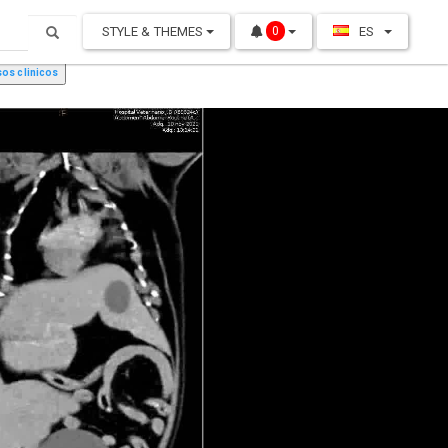
STYLE & THEMES
ES
0