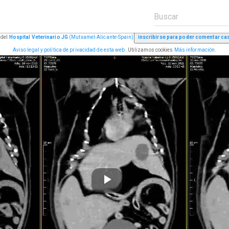
 del
Hospital Veterinario JG
(Mutxamel-Alicante-Spain)
Aviso legal y política de privacidad de esta web.
Utilizamos cookies
Más información.
Play
Video