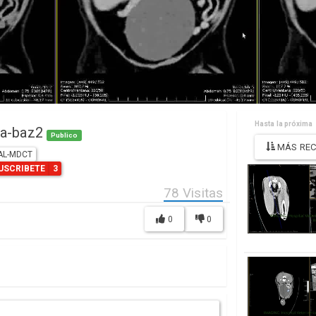
Hasta la próxima
ia-baz2
Publico
MÁS REC
AL-MDCT
USCRIBETE
3
78
Visitas
0
0