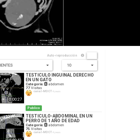
ON
OFF
Auto-reproducción
IENTES
10
TESTICULO INGUINAL DERECHO
EN UN GATO
Categoría:
abdomen
77
Visitas
canal-MDCT
4 years
0:00:27
Publico
TESTICULO-ABDOMINAL EN UN
PERRO DE 1 AÑO DE EDAD
Categoría:
abdomen
75
Visitas
canal-MDCT
4 years