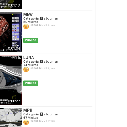
0:01:13
MEW
Categoría:
abdomen
80
Visitas
canal-MDCT
4 years
Publico
0:01:04
LUNA
Categoría:
abdomen
74
Visitas
canal-MDCT
4 years
Publico
0:00:27
MPR
Categoría:
abdomen
67
Visitas
canal-MDCT
4 years