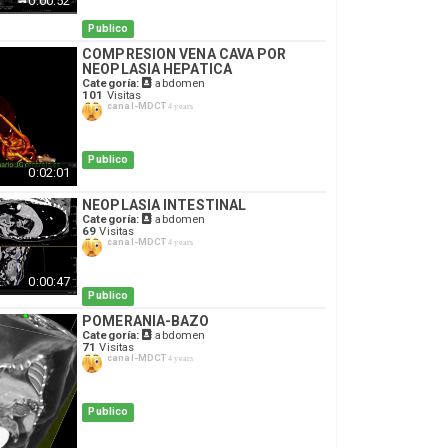
0:00:52
Publico
COMPRESION VENA CAVA POR
NEOPLASIA HEPATICA
Categoría:
abdomen
101
Visitas
canal-MDCT
4 years
Publico
0:02:01
NEOPLASIA INTESTINAL
Categoría:
abdomen
69
Visitas
canal-MDCT
4 years
0:00:47
Publico
POMERANIA-BAZO
Categoría:
abdomen
71
Visitas
canal-MDCT
4 years
Publico