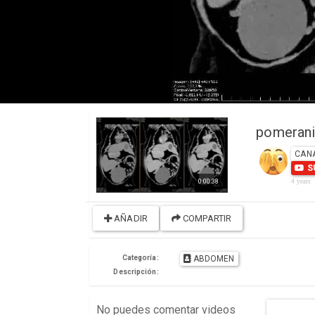
pomeran
CAN
S
0:00:38
4 years
AÑADIR
COMPARTIR
Categoría:
ABDOMEN
Descripción: