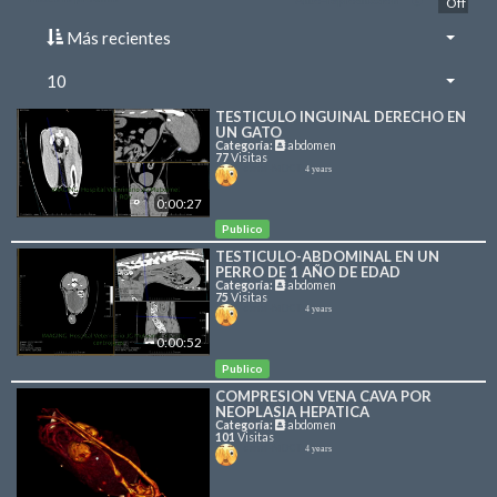
Auto-reproducción
On
Off
Más recientes
10
TESTICULO INGUINAL DERECHO EN
UN GATO
Categoría:
abdomen
77
Visitas
canal-MDCT
4 years
0:00:27
Publico
TESTICULO-ABDOMINAL EN UN
PERRO DE 1 AÑO DE EDAD
Categoría:
abdomen
75
Visitas
canal-MDCT
4 years
0:00:52
Publico
COMPRESION VENA CAVA POR
NEOPLASIA HEPATICA
Categoría:
abdomen
101
Visitas
canal-MDCT
4 years