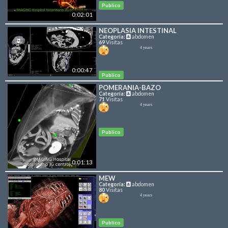
Publico
0:02:01
NEOPLASIA INTESTINAL
Categoría:
abdomen
69
Visitas
canal-MDCT
4 years
0:00:47
Publico
POMERANIA-BAZO
Categoría:
abdomen
71
Visitas
canal-MDCT
4 years
Publico
0:01:13
MEW
Categoría:
abdomen
80
Visitas
canal-MDCT
4 years
Publico