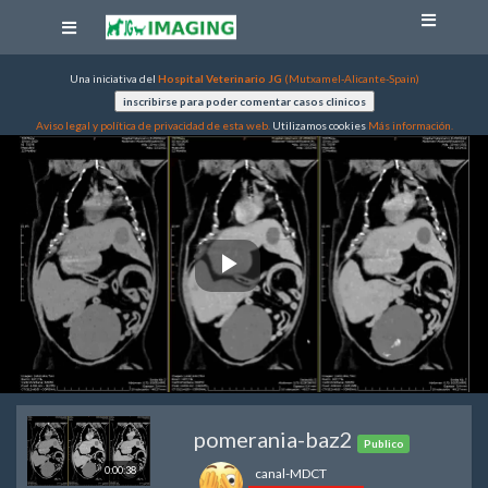
Una iniciativa del
Hospital Veterinario JG
(Mutxamel-Alicante-Spain)
Aviso legal y política de privacidad de esta web.
Utilizamos cookies
Más información.
Play
Video
pomerania-baz2
Publico
0:00:38
canal-MDCT