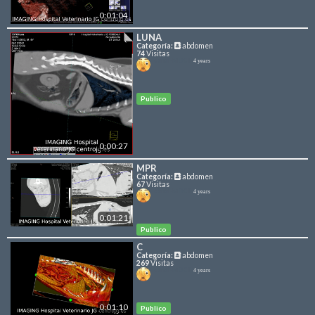
0:01:04
LUNA
Categoría:
abdomen
74
Visitas
canal-MDCT
4 years
Publico
0:00:27
MPR
Categoría:
abdomen
67
Visitas
canal-MDCT
4 years
0:01:21
Publico
C
Categoría:
abdomen
269
Visitas
canal-MDCT
4 years
0:01:10
Publico