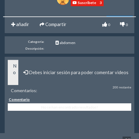
Suscribete
3
4 years
78
Visitas
añadir
Compartir
0
0
Categoría:
abdomen
Descripción:
Debes iniciar sesión para poder comentar videos
200 restante
Comentarios:
Comentario
No se han encontrado resultados!
Hasta la próxima