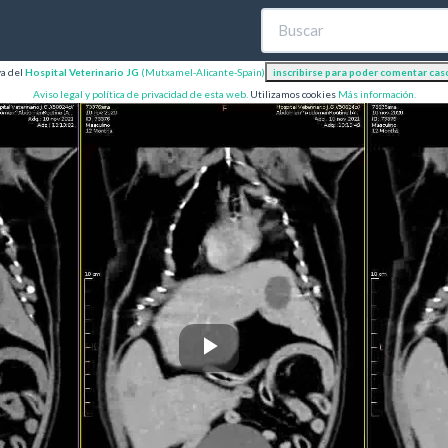
va del
Hospital Veterinario JG
(Mutxamel-Alicante-Spain)
Aviso legal y política de privacidad de esta web.
Utilizamos cookies
Más información.
Play
Video