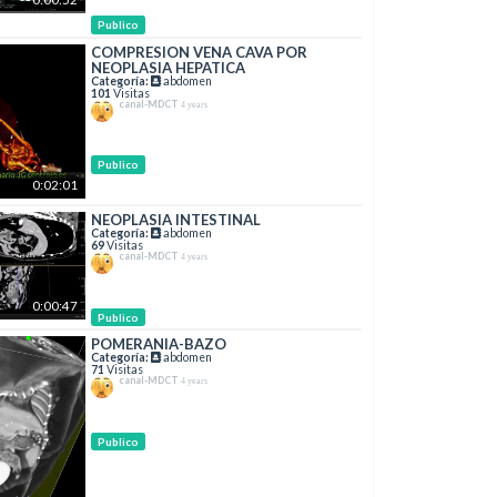
Publico
COMPRESION VENA CAVA POR
NEOPLASIA HEPATICA
Categoría:
abdomen
101
Visitas
canal-MDCT
4 years
Publico
0:02:01
NEOPLASIA INTESTINAL
Categoría:
abdomen
69
Visitas
canal-MDCT
4 years
0:00:47
Publico
POMERANIA-BAZO
Categoría:
abdomen
71
Visitas
canal-MDCT
4 years
Publico