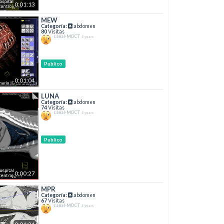
0:01:13
MEW
Categoría:
abdomen
80
Visitas
canal-MDCT
4 years
Publico
0:01:04
LUNA
Categoría:
abdomen
74
Visitas
canal-MDCT
4 years
Publico
0:00:27
MPR
Categoría:
abdomen
67
Visitas
canal-MDCT
4 years
0:01:21