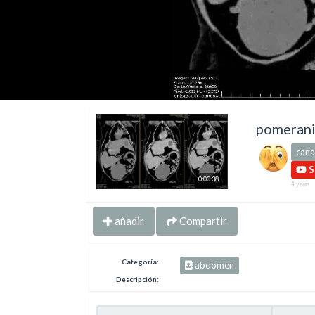
pomeran
can
S
0:00:38
4 years
añadir
Compartir
Categoría:
abdomen
Descripción: