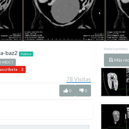
Hasta la próxima
ia-baz2
Publico
Más rec
al-MDCT
uscribete
3
78
Visitas
0
0