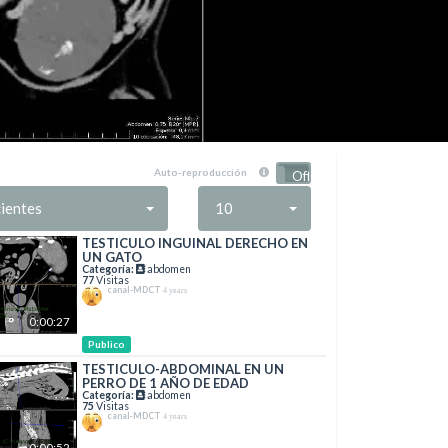
Auto-reproducción
On
Off
ientes
10
TESTICULO INGUINAL DERECHO EN
UN GATO
Categoría:
abdomen
77
Visitas
canal-MDCT
4 years
0:00:27
Publico
TESTICULO-ABDOMINAL EN UN
PERRO DE 1 AÑO DE EDAD
Categoría:
abdomen
75
Visitas
canal-MDCT
4 years
0:00:52