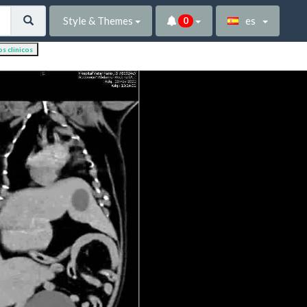
Style & Themes
es
0