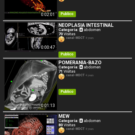
Publico
0:02:01
NEOPLASIA INTESTINAL
Categoría:
abdomen
70
Visitas
canal-MDCT
4 years
0:00:47
Publico
POMERANIA-BAZO
Categoría:
abdomen
71
Visitas
canal-MDCT
4 years
Publico
0:01:13
MEW
Categoría:
abdomen
80
Visitas
canal-MDCT
4 years