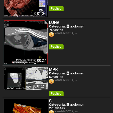
Publico
0:01:04
LUNA
Categoría:
abdomen
74
Visitas
canal-MDCT
4 years
Publico
0:00:27
MPR
Categoría:
abdomen
67
Visitas
canal-MDCT
4 years
0:01:21
Publico
C
Categoría:
abdomen
270
Visitas
canal-MDCT
4 years