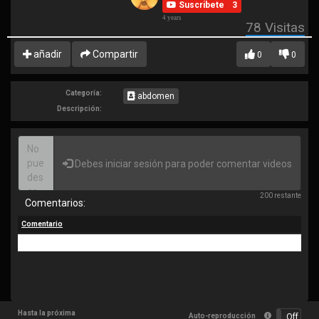
Suscribete
3
4 years
78
Visitas
añadir
Compartir
0
0
Categoría:
abdomen
Descripción:
Debes iniciar sesión para poder comentar videos
200 restante
Comentarios:
Comentario
No se han encontrado resultados!
Hasta la próxima
Auto-reproducción
On
Off