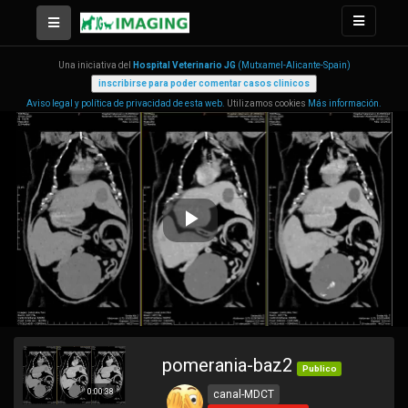
Una iniciativa del
Hospital Veterinario JG
(Mutxamel-Alicante-Spain)
Aviso legal y política de privacidad de esta web.
Utilizamos cookies
Más información.
Play
Video
pomerania-baz2
Publico
0:00:38
canal-MDCT