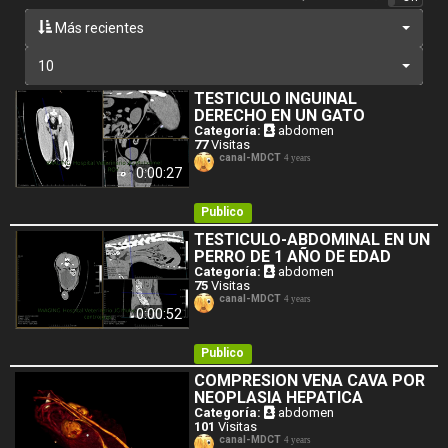
Más recientes
10
TESTICULO INGUINAL
DERECHO EN UN GATO
Categoría:
abdomen
77
Visitas
canal-MDCT
4 years
0:00:27
Publico
TESTICULO-ABDOMINAL EN UN
PERRO DE 1 AÑO DE EDAD
Categoría:
abdomen
75
Visitas
canal-MDCT
4 years
0:00:52
Publico
COMPRESION VENA CAVA POR
NEOPLASIA HEPATICA
Categoría:
abdomen
101
Visitas
canal-MDCT
4 years