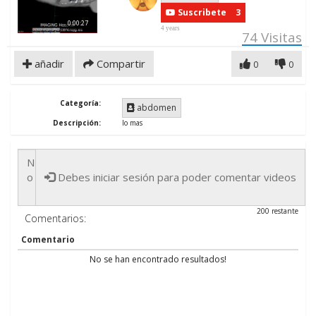
Suscribete
3
0:00:27
4 years
74
Visitas
añadir
Compartir
0
0
Categoría:
abdomen
Descripción:
lo mas
Debes iniciar sesión para poder comentar videos
200 restante
Comentarios:
Comentario
No se han encontrado resultados!