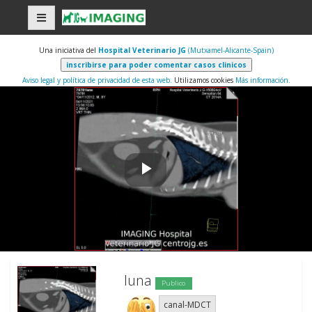
Una iniciativa del
Hospital Veterinario JG
(Mutxamel-Alicante-Spain)
Aviso legal y política de privacidad de esta web.
Utilizamos cookies
Más información.
Play
Video
luna
Publico
canal-MDCT