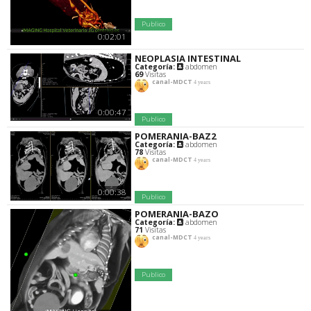
Publico
0:02:01
NEOPLASIA INTESTINAL
Categoría:
abdomen
69
Visitas
canal-MDCT
4 years
0:00:47
Publico
POMERANIA-BAZ2
Categoría:
abdomen
78
Visitas
canal-MDCT
4 years
0:00:38
Publico
POMERANIA-BAZO
Categoría:
abdomen
71
Visitas
canal-MDCT
4 years
Publico