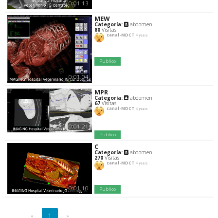
0:01:13
MEW
Categoría:
abdomen
80
Visitas
canal-MDCT
4 years
Publico
0:01:04
MPR
Categoría:
abdomen
67
Visitas
canal-MDCT
4 years
0:01:21
Publico
C
Categoría:
abdomen
270
Visitas
canal-MDCT
4 years
0:01:10
Publico
«
1
»