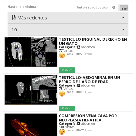
Hasta la próxima
Auto-reproducción
On
Off
Más recientes
10
TESTICULO INGUINAL DERECHO EN
UN GATO
Categoría:
abdomen
77
Visitas
canal-MDCT
4 years
0:00:27
Publico
TESTICULO-ABDOMINAL EN UN
PERRO DE 1 AÑO DE EDAD
Categoría:
abdomen
75
Visitas
canal-MDCT
4 years
0:00:52
Publico
COMPRESION VENA CAVA POR
NEOPLASIA HEPATICA
Categoría:
abdomen
101
Visitas
canal-MDCT
4 years