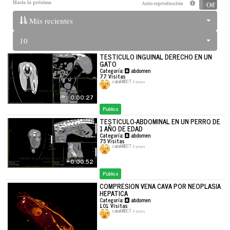
Hasta la próxima
Auto-reproducción
On
Off
Más recientes
10
TESTICULO INGUINAL DERECHO EN UN
GATO
Categoría:
abdomen
77
Visitas
canal-MDCT
4 years
0:00:27
Publico
TESTICULO-ABDOMINAL EN UN PERRO DE
1 AÑO DE EDAD
Categoría:
abdomen
75
Visitas
canal-MDCT
4 years
0:00:52
Publico
COMPRESION VENA CAVA POR NEOPLASIA
HEPATICA
Categoría:
abdomen
101
Visitas
canal-MDCT
4 years