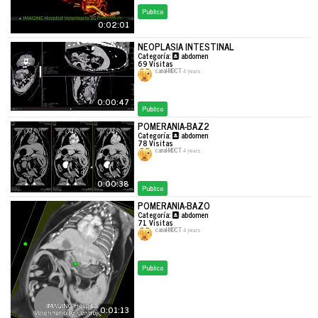
Publico
0:02:01
NEOPLASIA INTESTINAL
Categoría:
abdomen
69
Visitas
canal-MDCT
4 years
0:00:47
Publico
POMERANIA-BAZ2
Categoría:
abdomen
78
Visitas
canal-MDCT
4 years
0:00:38
Publico
POMERANIA-BAZO
Categoría:
abdomen
71
Visitas
canal-MDCT
4 years
Publico
0:01:13