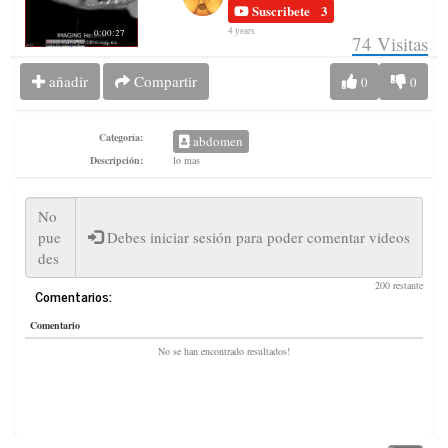
Suscribete
3
4 years
0:00:27
74
Visitas
añadir
Compartir
0
0
Categoría:
abdomen
Descripción:
lo mas
Debes iniciar sesión para poder comentar videos
200 restante
Comentarios:
Comentario
No se han encontrado resultados!