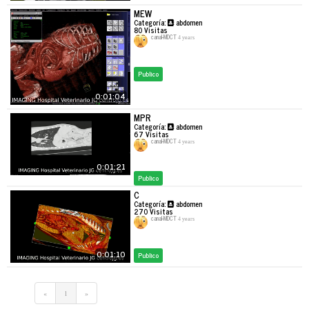
MEW
Categoría:
abdomen
80
Visitas
canal-MDCT
4 years
Publico
0:01:04
MPR
Categoría:
abdomen
67
Visitas
canal-MDCT
4 years
0:01:21
Publico
C
Categoría:
abdomen
270
Visitas
canal-MDCT
4 years
0:01:10
Publico
«
1
»