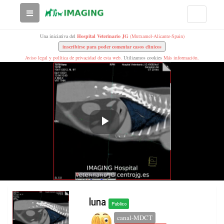
Una iniciativa del
Hospital Veterinario JG
(Mutxamel-Alicante-Spain)
Aviso legal y política de privacidad de esta web.
Utilizamos cookies
Más información.
Play
Video
luna
Publico
canal-MDCT