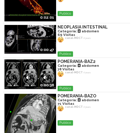
Publico
0:02:01
NEOPLASIA INTESTINAL
Categoría:
abdomen
69
Visitas
canal-MDCT
4 years
0:00:47
Publico
POMERANIA-BAZ2
Categoría:
abdomen
78
Visitas
canal-MDCT
4 years
0:00:38
Publico
POMERANIA-BAZO
Categoría:
abdomen
71
Visitas
canal-MDCT
4 years
Publico