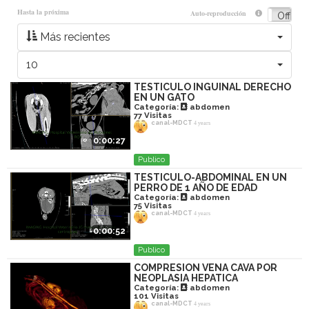
Hasta la próxima
Auto-reproducción
On
Off
Más recientes
10
TESTICULO INGUINAL DERECHO
EN UN GATO
Categoría:
abdomen
77
Visitas
canal-MDCT
4 years
0:00:27
Publico
TESTICULO-ABDOMINAL EN UN
PERRO DE 1 AÑO DE EDAD
Categoría:
abdomen
75
Visitas
canal-MDCT
4 years
0:00:52
Publico
COMPRESION VENA CAVA POR
NEOPLASIA HEPATICA
Categoría:
abdomen
101
Visitas
canal-MDCT
4 years