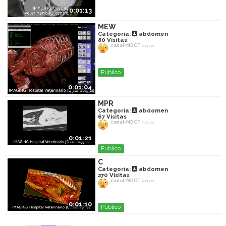
0:01:13
MEW
Categoría:
abdomen
80
Visitas
canal-MDCT
4 years
Publico
0:01:04
MPR
Categoría:
abdomen
67
Visitas
canal-MDCT
4 years
0:01:21
Publico
C
Categoría:
abdomen
270
Visitas
canal-MDCT
4 years
0:01:10
Publico