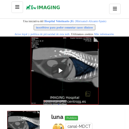
Una iniciativa del
Hospital Veterinario JG
(Mutxamel-Alicante-Spain)
Aviso legal y política de privacidad de esta web.
Utilizamos cookies
Más información.
Play
Video
luna
Publico
canal-MDCT