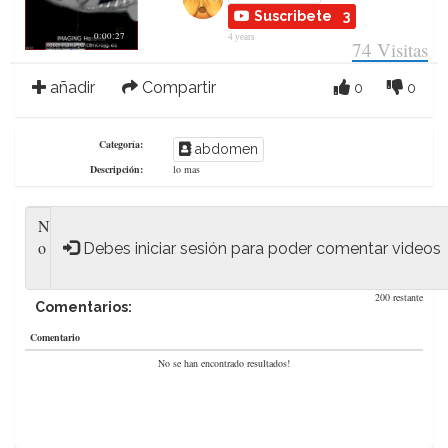
Suscribete
3
0:00:27
4 years
74
Visitas
añadir
Compartir
0
0
Categoría:
abdomen
Descripción:
lo mas
Debes iniciar sesión para poder comentar videos
200 restante
Comentarios:
Comentario
No se han encontrado resultados!