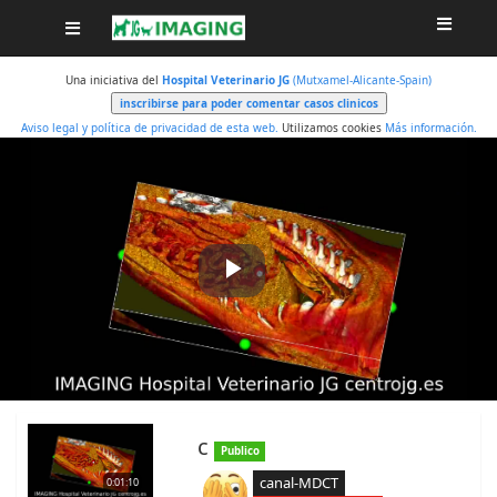
Una iniciativa del
Hospital Veterinario JG
(Mutxamel-Alicante-Spain)
Aviso legal y política de privacidad de esta web.
Utilizamos cookies
Más información.
Play
Video
c
Publico
canal-MDCT
0:01:10