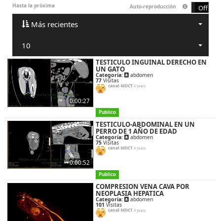
Hasta la próxima
Auto-reproducción
On
Off
Más recientes
10
TESTICULO INGUINAL DERECHO EN
UN GATO
Categoría:
abdomen
77
Visitas
canal-MDCT
4 years
0:00:27
Publico
TESTICULO-ABDOMINAL EN UN
PERRO DE 1 AÑO DE EDAD
Categoría:
abdomen
75
Visitas
canal-MDCT
4 years
0:00:52
Publico
COMPRESION VENA CAVA POR
NEOPLASIA HEPATICA
Categoría:
abdomen
101
Visitas
canal-MDCT
4 years