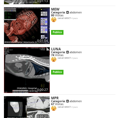
0:01:13
MEW
Categoría:
abdomen
80
Visitas
canal-MDCT
4 years
Publico
0:01:04
LUNA
Categoría:
abdomen
74
Visitas
canal-MDCT
4 years
Publico
0:00:27
MPR
Categoría:
abdomen
67
Visitas
canal-MDCT
4 years
0:01:21