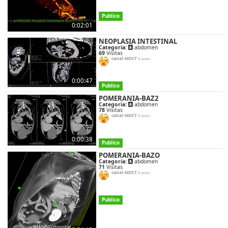
Publico
0:02:01
NEOPLASIA INTESTINAL
Categoría:
abdomen
69
Visitas
canal-MDCT
4 years
0:00:47
Publico
POMERANIA-BAZ2
Categoría:
abdomen
78
Visitas
canal-MDCT
4 years
0:00:38
Publico
POMERANIA-BAZO
Categoría:
abdomen
71
Visitas
canal-MDCT
4 years
Publico