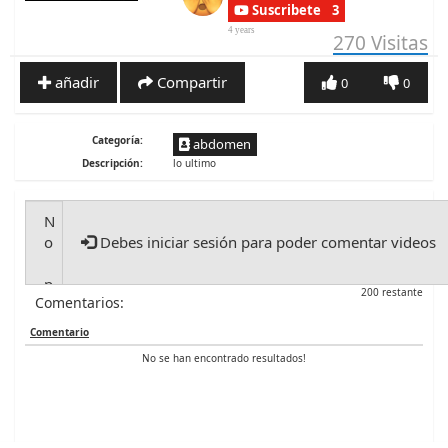
Suscribete
3
4 years
270
Visitas
añadir
Compartir
0
0
Categoría:
abdomen
Descripción:
lo ultimo
Debes iniciar sesión para poder comentar videos
200 restante
Comentarios:
Comentario
No se han encontrado resultados!